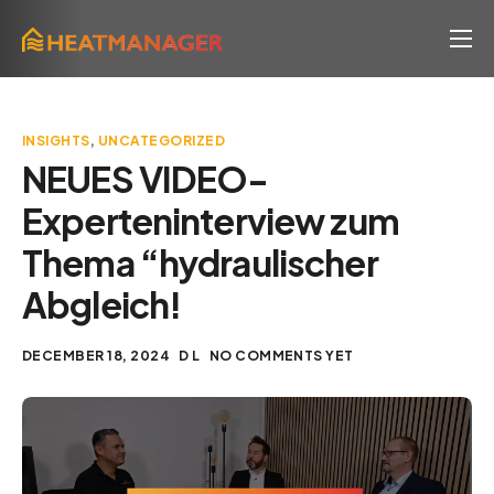
Lösung
Klima & ESG
INSIGHTS
,
UNCATEGORIZED
Prozess
NEUES VIDEO-
Experteninterview zum
News
Thema “hydraulischer
Über uns
Abgleich!
FAQ
DECEMBER 18, 2024
D L
NO COMMENTS YET