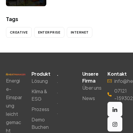
Tags
CREATIVE
ENTERPRISE
INTERNET
Produkt
.
Unsere
Kontakt
Energi
Firma
Lösung
.
info@he
Über uns
e-
07121
Klima &
.
Einspar
News
-159302
ESG
.
ung
Prozess
.
leicht
Demo
gemac
Buchen
ht